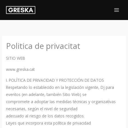
Ir
al
contenido
Politica de privacitat
SITIO WEB
www.greska.cat
I. POLÍTICA DE PRIVACIDAD Y PROTECCIÓN DE DATOS
Respetando lo establecido en la legislación vigente, Dj para
eventos (en adelante, también Sitio Web) se
compromete a adoptar las medidas técnicas y organizativas
necesarias, según el nivel de seguridad
adecuado al riesgo de los datos recogidos.
Leyes que incorpora esta política de privacidad